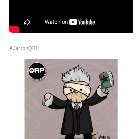
#CartónQRP