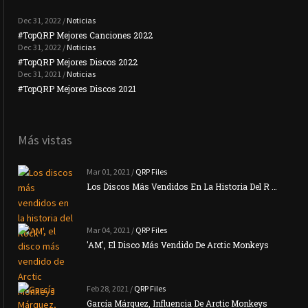
Dec 31, 2022 /
Noticias
#TopQRP Mejores Canciones 2022
#To
Dec 31, 2022 /
Noticias
#TopQRP Mejores Discos 2022
Plac
Dec 31, 2021 /
Noticias
#TopQRP Mejores Discos 2021
Inte
Más vistas
Mar 01, 2021 /
QRP Files
Los Discos Más Vendidos En La Historia Del R …
Mar 04, 2021 /
QRP Files
'AM', El Disco Más Vendido De Arctic Monkeys
Feb 28, 2021 /
QRP Files
García Márquez, Influencia De Arctic Monkeys
La N