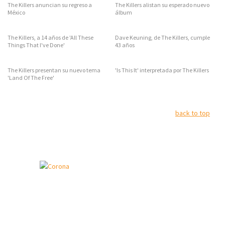
The Killers anuncian su regreso a
The Killers alistan su esperado nuevo
México
álbum
The Killers, a 14 años de 'All These
Dave Keuning, de The Killers, cumple
Things That I've Done'
43 años
The Killers presentan su nuevo tema
'Is This It' interpretada por The Killers
'Land Of The Free'
back to top