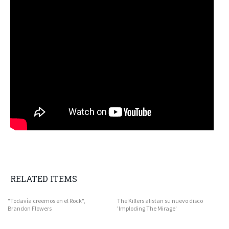
RELATED ITEMS
"Todavía creemos en el Rock",
The Killers alistan su nuevo disco
Brandon Flowers
'Imploding The Mirage'