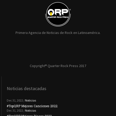
Primera Agencia de Noticias de Rock en Latinoamérica.
Copyright® Quarter Rock Press 2017
Noticias destacadas
Dec 31, 2022 /
Noticias
#TopQRP Mejores Canciones 2022
#To
Dec 31, 2022 /
Noticias
#TopQRP Mejores Discos 2022
Plac