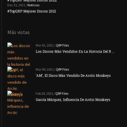
Dec 31, 2021 /
Noticias
#TopQRP Mejores Discos 2021
Inte
Más vistas
Mar 01, 2021 /
QRP Files
Los Discos Más Vendidos En La Historia Del R …
Mar 04, 2021 /
QRP Files
'AM', El Disco Más Vendido De Arctic Monkeys
Feb 28, 2021 /
QRP Files
García Márquez, Influencia De Arctic Monkeys
La N