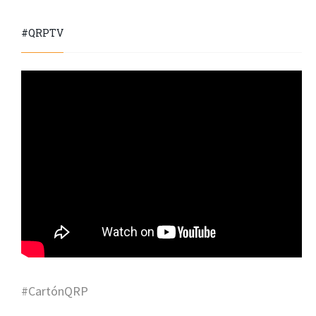
#QRPTV
#CartónQRP