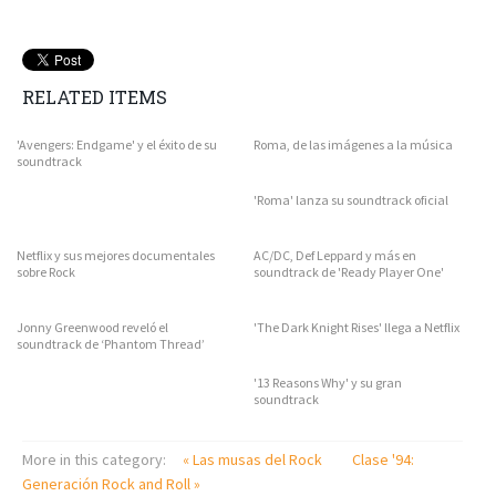
RELATED ITEMS
'Avengers: Endgame' y el éxito de su
Roma, de las imágenes a la música
soundtrack
'Roma' lanza su soundtrack oficial
Netflix y sus mejores documentales
AC/DC, Def Leppard y más en
sobre Rock
soundtrack de 'Ready Player One'
Jonny Greenwood reveló el
'The Dark Knight Rises' llega a Netflix
soundtrack de ‘Phantom Thread’
'13 Reasons Why' y su gran
soundtrack
More in this category:
« Las musas del Rock
Clase '94:
Generación Rock and Roll »