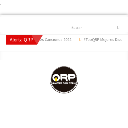
.
Buscar
Alerta QRP
#TopQRP Mejores Canciones 2022
#TopQRP Mejores Discos 202