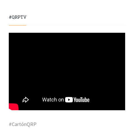
#QRPTV
#CartónQRP