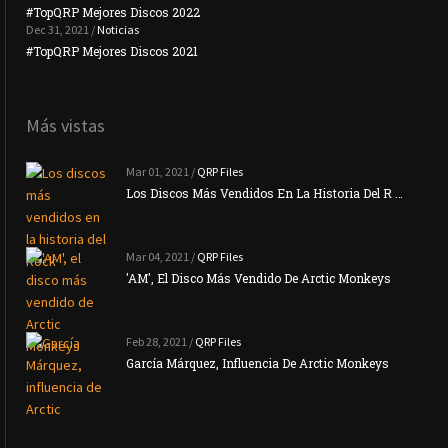
#TopQRP Mejores Discos 2022
Plac
Dec 31, 2021 /
Noticias
#TopQRP Mejores Discos 2021
Inte
Más vistas
Mar 01, 2021 /
QRP Files
Los Discos Más Vendidos En La Historia Del R …
Mar 04, 2021 /
QRP Files
'AM', El Disco Más Vendido De Arctic Monkeys
Feb 28, 2021 /
QRP Files
García Márquez, Influencia De Arctic Monkeys
La N