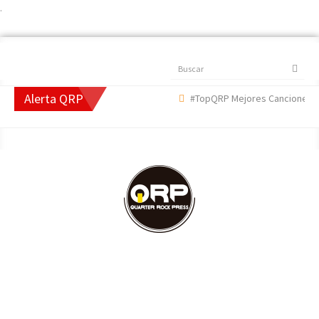
.
Buscar
Alerta QRP
#TopQRP Mejores Canciones 202