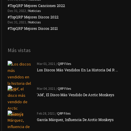
#TopQRP Mejores Canciones 2022
#To
Dec 31, 2022 /
Noticias
#TopQRP Mejores Discos 2022
Plac
Dec 31, 2021 /
Noticias
#TopQRP Mejores Discos 2021
Inte
Más vistas
Mar 01, 2021 /
QRP Files
Los Discos Más Vendidos En La Historia Del R …
Mar 04, 2021 /
QRP Files
'AM', El Disco Más Vendido De Arctic Monkeys
Feb 28, 2021 /
QRP Files
García Márquez, Influencia De Arctic Monkeys
La N