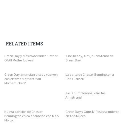
RELATED ITEMS
Green Day y el éxito del video 'Father
‘Fire, Ready, Aim’, nuevo tema de
Of All Motherfuckers'
Green Day
Green Day anuncian disco y vuelven
La carta de Chester Bennington a
con el tema 'Father Of All
Chris Cornell
Motherfuckers'
¡Feliz cumpleaños Billie Joe
Armstrong!
Nueva canción de Chester
Green Day y Guns N' Roses se unieron
Bennington en colaboración con Mark
en Año Nuevo
Morton