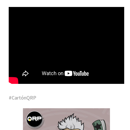
#CartónQRP