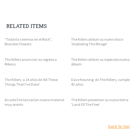
RELATED ITEMS
"Todavía creemos en el Rock",
The Killers alistan su nuevo disco
Brandon Flowers
'Imploding The Mirage'
The Killers anuncian su regreso a
The Killers alistan su esperado nuevo
México
álbum
The Killers, a 14 años de 'All These
Dave Keuning, de The Killers, cumple
Things That I've Done'
43 años
Arcade Fire lanzarían nuevo material
The Killers presentan su nuevo tema
muy pronto
'Land Of The Free'
back to top