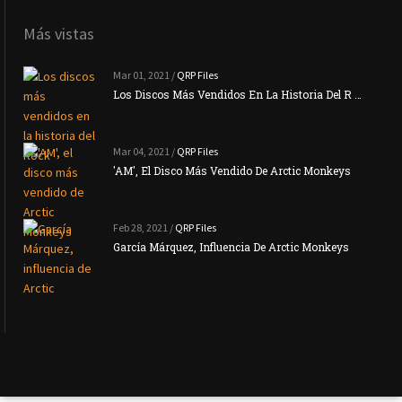
Más vistas
Mar 01, 2021 /
QRP Files
Los Discos Más Vendidos En La Historia Del R …
Mar 04, 2021 /
QRP Files
'AM', El Disco Más Vendido De Arctic Monkeys
Feb 28, 2021 /
QRP Files
García Márquez, Influencia De Arctic Monkeys
La N