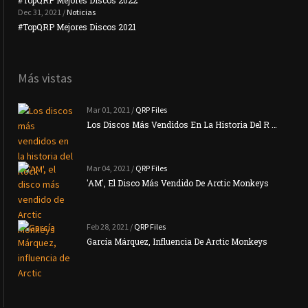
Dec 31, 2021 /
Noticias
#TopQRP Mejores Discos 2021
Inte
Más vistas
Mar 01, 2021 /
QRP Files
Los Discos Más Vendidos En La Historia Del R …
Mar 04, 2021 /
QRP Files
'AM', El Disco Más Vendido De Arctic Monkeys
Feb 28, 2021 /
QRP Files
García Márquez, Influencia De Arctic Monkeys
La N