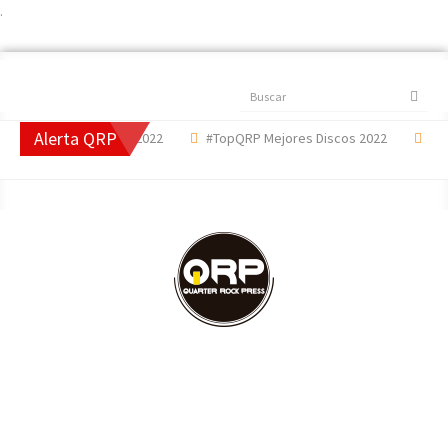
.
Buscar
Alerta QRP
Mejores Canciones 2022
#TopQRP Mejores Discos 2022
'The D