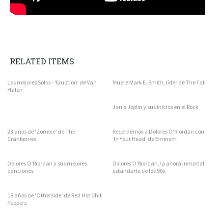
RELATED ITEMS
Los mejores Solos - 'Eruption' de Van
Muere Mark E. Smith, líder de The Fall
Halen
Janis Joplin y sus inicios en el Rock
23 años de 'Zombie' de The
Recordemos a Dolores O'Riordan con
Cranberries
'In Your Head' de Eminem
Dolores O'Riordan y sus mejores
Dolores O'Riordan, la ahora inmortal
canciones
estandarte de los 90s
18 años de 'Otherside' de Red Hot Chili
Peppers