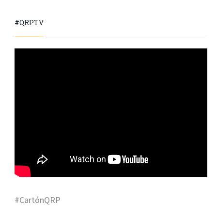
#QRPTV
#CartónQRP