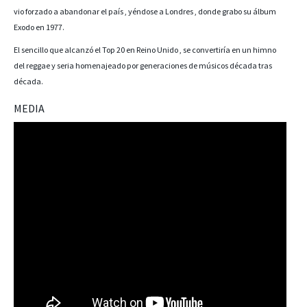
vio forzado a abandonar el país , yéndose a Londres , donde grabo su álbum
Exodo en 1977.
El sencillo que alcanzó el Top 20 en Reino Unido , se convertiría en un himno
del reggae y seria homenajeado por generaciones de músicos década tras
década.
MEDIA