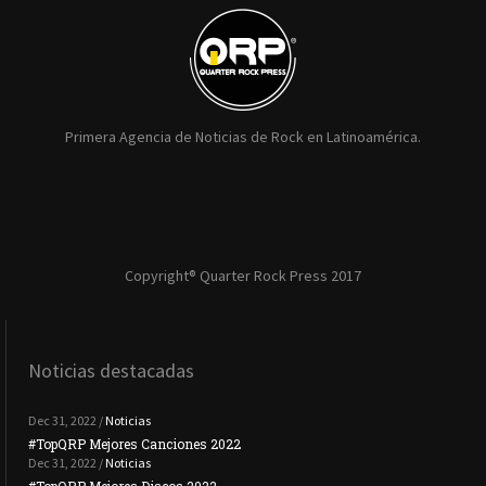
Primera Agencia de Noticias de Rock en Latinoamérica.
Copyright® Quarter Rock Press 2017
Noticias destacadas
Dec 31, 2022 /
Noticias
#TopQRP Mejores Canciones 2022
#To
Dec 31, 2022 /
Noticias
#TopQRP Mejores Discos 2022
Plac