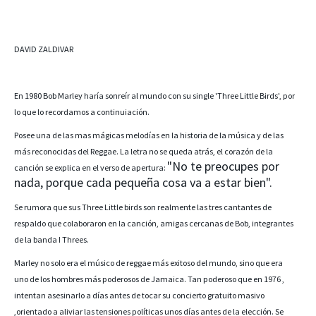
DAVID ZALDIVAR
En 1980 Bob Marley haría sonreír al mundo con su single 'Three Little Birds', por
lo que lo recordamos a continuiación.
Posee una de las mas mágicas melodías en la historia de la música y de las
más reconocidas del Reggae. La letra no se queda atrás, el corazón de la
"No te preocupes por
canción se explica en el verso de apertura:
nada, porque cada pequeña cosa va a estar bien".
Se rumora que sus Three Little birds son realmente las tres cantantes de
respaldo que colaboraron en la canción, amigas cercanas de Bob, integrantes
de la banda I Threes.
Marley no solo era el músico de reggae más exitoso del mundo, sino que era
uno de los hombres más poderosos de Jamaica. Tan poderoso que en 1976 ,
intentan asesinarlo a días antes de tocar su concierto gratuito masivo
,orientado a aliviar las tensiones políticas unos días antes de la elección. Se