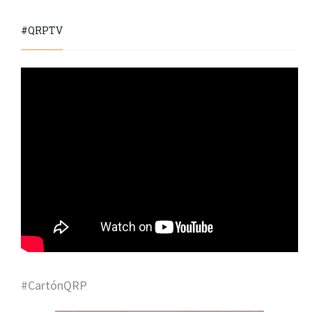
#QRPTV
#CartónQRP