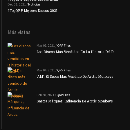
Dec 31, 2021 /
Noticias
#TopQRP Mejores Discos 2021
Inte
Más vistas
Mar 01, 2021 /
QRP Files
Los Discos Más Vendidos En La Historia Del R …
Mar 04, 2021 /
QRP Files
'AM', El Disco Más Vendido De Arctic Monkeys
Feb 28, 2021 /
QRP Files
García Márquez, Influencia De Arctic Monkeys
La N