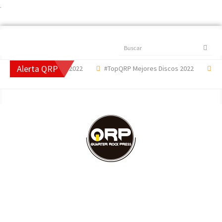
.
Buscar
Alerta QRP
 Mejores Canciones 2022
#TopQRP Mejores Discos 2022
'The 