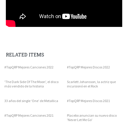
RELATED ITEMS
#TopQRP Mejores Canciones 2022
#TopQRP Mejores Discos 2022
'The Dark Side Of The Moon', el disco
Scarlett Johansson, la actriz que
más vendido de la historia
incursionó en el Rock
33 años del single ‘One’ de Metallica
#TopQRP Mejores Discos 2021
#TopQRP Mejores Canciones 2021
Placebo anuncian su nuevo disco
'Never Let Me Go'