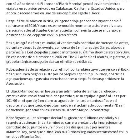
con 41 años de edad. El llamado 'Black Mamba' perdió la vida mientras
viajaba en su avión privado en Calabasas, California, Estados Unidos, pero
ahora lo recordamos en uno de sus capítulos ligado al Rock.
Después de 20 años en la NBA, el legendario jugador Kobe Bryant decidió
retirarse en el 2016. Y para este memorable momento, asistieron diversas
personalidades al Staples Center aquella noche en la que se encargó de
destronar a Led Zeppelin con un gran récord.
Y es que logró el récord mundial al vender más cantidad de mercancia antes,
durante y después del evento, con cerca de 2 millones de dólares, algo que
pertenecía a Led Zeppelin cuando montaron su último show Celebration Day.
En esa noche de diciembre del 2007 en The O2 Arena de Londres, Inglaterra, el
grupo británico consiguió rebasar el millón de dólares.
Kobe, además de su relación con el hip hop, también tuvo que ver con el Rock.
Y es que nunca negó su gusto por los propios Zeppelin y Journey, dos de las
agrupaciones que gustaba escuchar antes o después de sus partidos en la
Asociación.
El 'Black Mamba', quien fue un gran admirador de la música, ofreció un
emotivo discurso al final de dicho partido que su equipo le ganó al Jazz por
101-96 en el que dejó en claro su agradecimiento por tantos años en el
deporte, algo que luego dejó plasmado en el aclamado documental 'Dear
Basketball', ganador en los Oscars 2018 como Mejor Cortometraje.
Kobe Bryant, quien siempre declaró su gusto por el idioma español y su
respeto a Latinoamérica, terminó su carrera anotando la impresionante
cantidad de 60 puntos en un inolvidable día que llevó por nombre
#MambaDay, pero que al final con sus últimos segundos se transformó en un
emotivo #MambaOut.