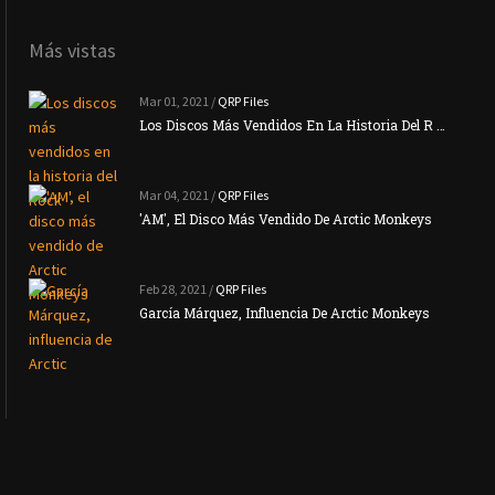
Más vistas
Mar 01, 2021 /
QRP Files
Los Discos Más Vendidos En La Historia Del R …
Mar 04, 2021 /
QRP Files
'AM', El Disco Más Vendido De Arctic Monkeys
Feb 28, 2021 /
QRP Files
García Márquez, Influencia De Arctic Monkeys
La N