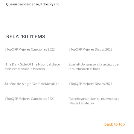
Que en paz descanse, Kobe Bryant.
RELATED ITEMS
#TopQRP Mejores Canciones 2022
#TopQRP Mejores Discos 2022
'The Dark Side Of The Moon', el disco
Scarlett Johansson, la actriz que
más vendido de la historia
incursionó en el Rock
33 años del single ‘One’ de Metallica
#TopQRP Mejores Discos 2021
#TopQRP Mejores Canciones 2021
Placebo anuncian su nuevo disco
'Never Let Me Go'
back to top