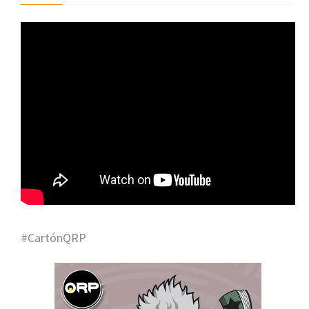
#CartónQRP