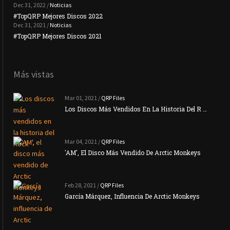
Dec 31, 2022 /
Noticias
#TopQRP Mejores Discos 2022
Plac
Dec 31, 2021 /
Noticias
#TopQRP Mejores Discos 2021
Inte
Más vistas
Mar 01, 2021 /
QRP Files
Los Discos Más Vendidos En La Historia Del R …
Mar 04, 2021 /
QRP Files
'AM', El Disco Más Vendido De Arctic Monkeys
Feb 28, 2021 /
QRP Files
García Márquez, Influencia De Arctic Monkeys
La N