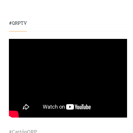
#QRPTV
#CartónQRP