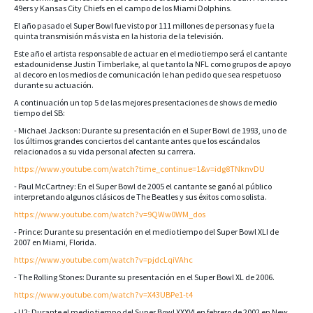
49ers y Kansas City Chiefs en el campo de los Miami Dolphins.
El año pasado el Super Bowl fue visto por 111 millones de personas y fue la
quinta transmisión más vista en la historia de la televisión.
Este año el artista responsable de actuar en el medio tiempo será el cantante
estadounidense Justin Timberlake, al que tanto la NFL como grupos de apoyo
al decoro en los medios de comunicación le han pedido que sea respetuoso
durante su actuación.
A continuación un top 5 de las mejores presentaciones de shows de medio
tiempo del SB:
- Michael Jackson: Durante su presentación en el Super Bowl de 1993, uno de
los últimos grandes conciertos del cantante antes que los escándalos
relacionados a su vida personal afecten su carrera.
https://www.youtube.com/watch?time_continue=1&v=idg8TNknvDU
- Paul McCartney: En el Super Bowl de 2005 el cantante se ganó al público
interpretando algunos clásicos de The Beatles y sus éxitos como solista.
https://www.youtube.com/watch?v=9QWw0WM_dos
- Prince: Durante su presentación en el medio tiempo del Super Bowl XLI de
2007 en Miami, Florida.
https://www.youtube.com/watch?v=pjdcLqiVAhc
- The Rolling Stones: Durante su presentación en el Super Bowl XL de 2006.
https://www.youtube.com/watch?v=X43UBPe1-t4
- U2: Durante el medio tiempo del Super Bowl XXXVI en febrero de 2002 en New