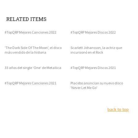
RELATED ITEMS
#TopQRP Mejores Canciones 2022
#TopQRP Mejores Discos 2022
'The Dark Side Of The Moon', el disco
Scarlett Johansson, la actriz que
más vendido de la historia
incursionó en el Rock
33 años del single ‘One’ de Metallica
#TopQRP Mejores Discos 2021
#TopQRP Mejores Canciones 2021
Placebo anuncian su nuevo disco
'Never Let Me Go'
back to top