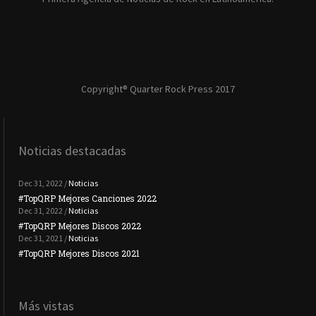
Copyright® Quarter Rock Press 2017
Noticias destacadas
Dec 31, 2022 /
Noticias
#TopQRP Mejores Canciones 2022
#To
Dec 31, 2022 /
Noticias
#TopQRP Mejores Discos 2022
Plac
Dec 31, 2021 /
Noticias
#TopQRP Mejores Discos 2021
Inte
Más vistas