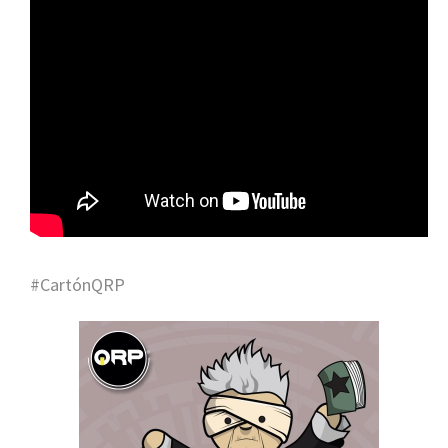
#CartónQRP