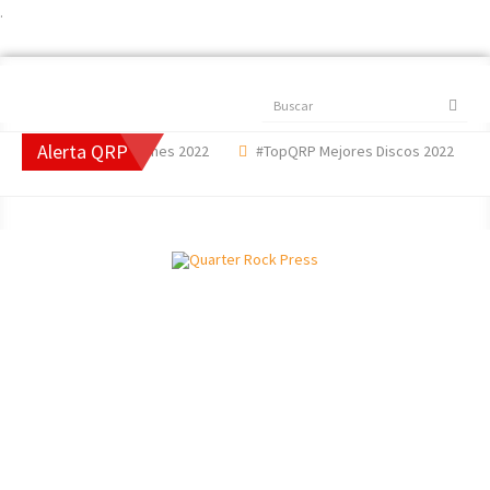
.
Buscar
Alerta QRP
QRP Mejores Canciones 2022
#TopQRP Mejores Discos 2022
'