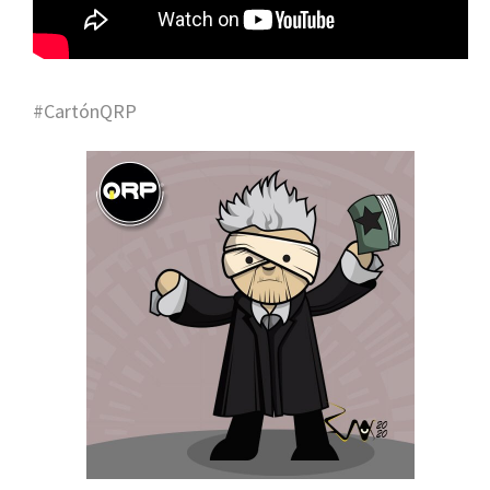
#CartónQRP
Placebo Anuncian Su Nuevo Disco