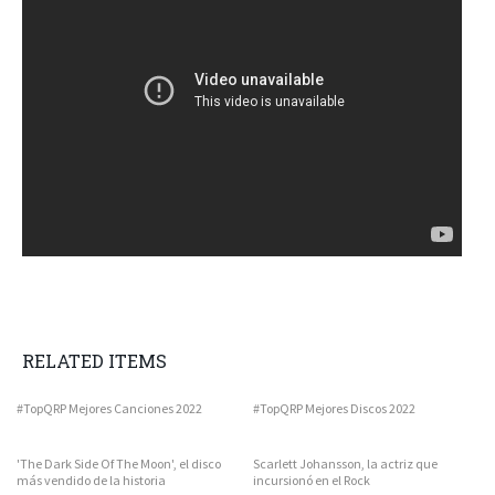
RELATED ITEMS
#TopQRP Mejores Canciones 2022
#TopQRP Mejores Discos 2022
'The Dark Side Of The Moon', el disco
Scarlett Johansson, la actriz que
más vendido de la historia
incursionó en el Rock