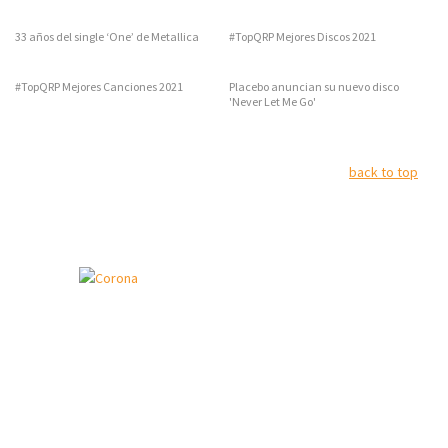
33 años del single ‘One’ de Metallica
#TopQRP Mejores Discos 2021
#TopQRP Mejores Canciones 2021
Placebo anuncian su nuevo disco
'Never Let Me Go'
back to top