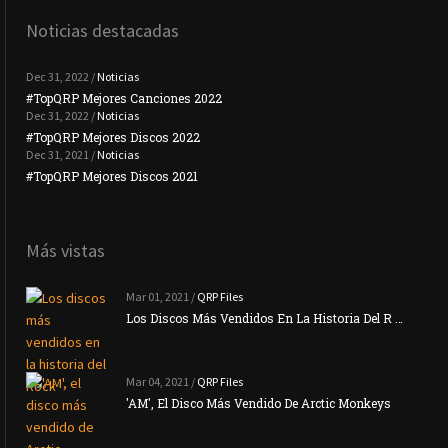
Noticias destacadas
Dec 31, 2022 /
Noticias
#TopQRP Mejores Canciones 2022
#To
Dec 31, 2022 /
Noticias
#TopQRP Mejores Discos 2022
Plac
Dec 31, 2021 /
Noticias
#TopQRP Mejores Discos 2021
Inte
Más vistas
Mar 01, 2021 /
QRP Files
Los Discos Más Vendidos En La Historia Del R …
Mar 04, 2021 /
QRP Files
'AM', El Disco Más Vendido De Arctic Monkeys