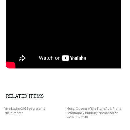
RELATED ITEMS
Vive Latino 2018 se presentó
Muse, Queens of the Stone Age, Franz
oficialmente
Ferdinand y Bunbury encabezarán
Pa'l Norte 2018