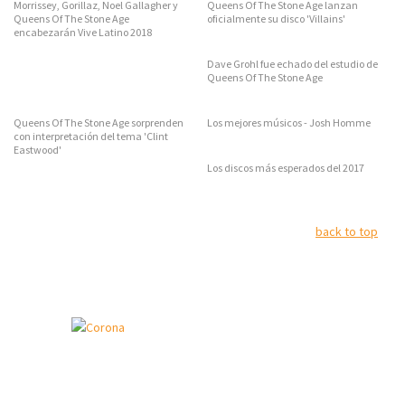
Morrissey, Gorillaz, Noel Gallagher y
Queens Of The Stone Age lanzan
Queens Of The Stone Age
oficialmente su disco 'Villains'
encabezarán Vive Latino 2018
Dave Grohl fue echado del estudio de
Queens Of The Stone Age
Queens Of The Stone Age sorprenden
Los mejores músicos - Josh Homme
con interpretación del tema 'Clint
Eastwood'
Los discos más esperados del 2017
back to top