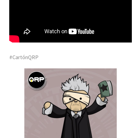
#CartónQRP