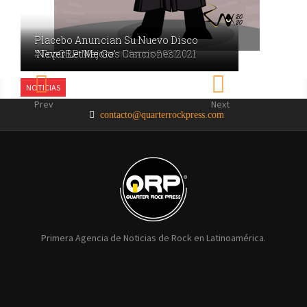
Placebo Anuncian Su Nuevo Disco
#TopQRP Mejores Canciones 2022
#TopQRP Mejores Discos 2022
#TopQRP Mejores Discos 2021
#TopQRP Mejores Canciones 2021
'Never Let Me Go'
NOTICIAS
NOTICIAS
NOTICIAS
NOTICIAS
NOTICIAS
Prev
Next
contacto@quarterrockpress.com
Primera Agencia de Noticias de Rock en Latinoamérica.