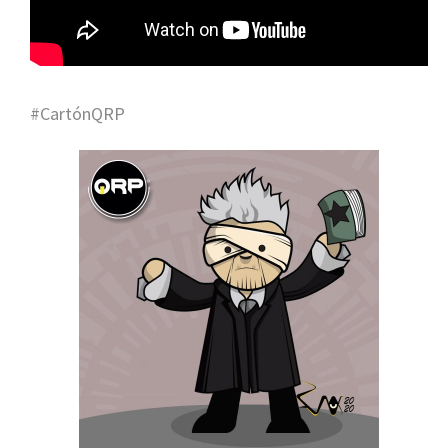
#CartónQRP
Placebo Anuncian Su Nuevo Disco