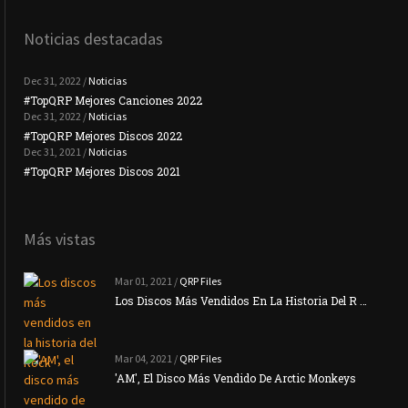
Noticias destacadas
Dec 31, 2022 /
Noticias
#TopQRP Mejores Canciones 2022
#To
Dec 31, 2022 /
Noticias
#TopQRP Mejores Discos 2022
Plac
Dec 31, 2021 /
Noticias
#TopQRP Mejores Discos 2021
Inte
Más vistas
Mar 01, 2021 /
QRP Files
Los Discos Más Vendidos En La Historia Del R …
Mar 04, 2021 /
QRP Files
'AM', El Disco Más Vendido De Arctic Monkeys