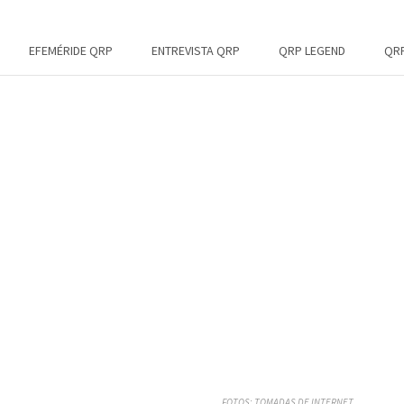
EFEMÉRIDE QRP
ENTREVISTA QRP
QRP LEGEND
QRP
FOTOS: TOMADAS DE INTERNET