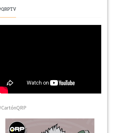
#QRPTV
#CartónQRP