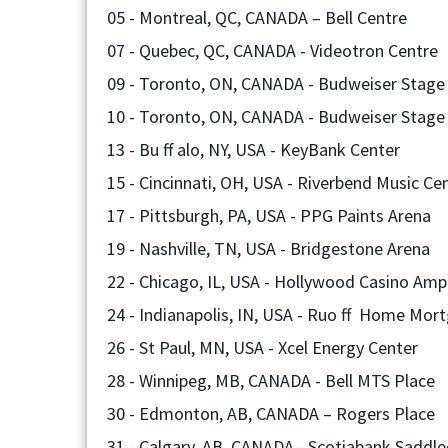
05 - Montreal, QC, CANADA – Bell Centre
07 - Quebec, QC, CANADA - Videotron Centre
09 - Toronto, ON, CANADA - Budweiser Stage
10 - Toronto, ON, CANADA - Budweiser Stage
13 - Bu ff alo, NY, USA - KeyBank Center
15 - Cincinnati, OH, USA - Riverbend Music Ce
17 - Pittsburgh, PA, USA - PPG Paints Arena
19 - Nashville, TN, USA - Bridgestone Arena
22 - Chicago, IL, USA - Hollywood Casino Amp
Next
24 - Indianapolis, IN, USA - Ruo ff Home Mor
26 - St Paul, MN, USA - Xcel Energy Center
28 - Winnipeg, MB, CANADA - Bell MTS Place
30 - Edmonton, AB, CANADA – Rogers Place
31 - Calgary, AB, CANADA - Scotiabank Sadd