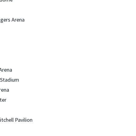
ogers Arena
 Arena
a Stadium
Arena
ter
chell Pavilion​