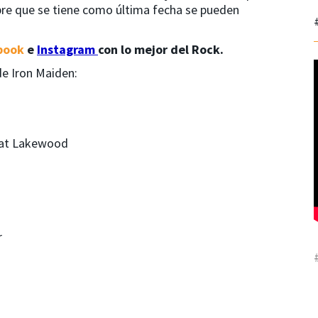
bre que se tiene como última fecha se pueden
book
e
Instagram
con lo mejor del Rock.
de Iron Maiden:
e at Lakewood
r