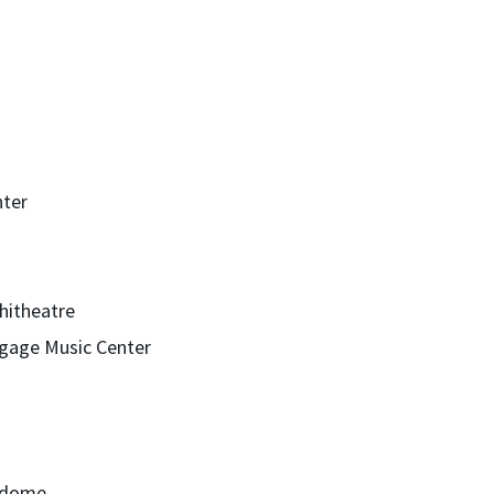
nter
hitheatre
tgage Music Center
ledome