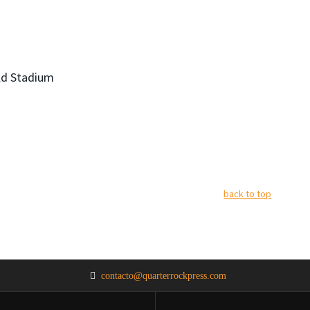
eld Stadium
back to top
contacto@quarterrockpress.com