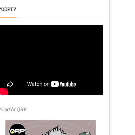
#QRPTV
#CartónQRP