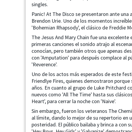
singles.
Panic! At The Disco se presentaron ante una 
Brendon Urie. Uno de los momentos increíble
'Bohemian Rhapsody', el clásico de Freddie M
The Jesus And Mary Chain fue una excelente el
primeras canciones el sonido atrajo al escena
conocían, pero también otros que apenas des
con 'Amputation' para después complace al púb
'Reverence'.
Uno de los actos más esperados de este festi
Friendlye Fires, quienes demostraron porque 
años. En cuanto al grupo de Luke Pritchard 
nuevos como 'All The Time' hasta sus clásico
Heart', para cerrar la noche con 'Naive'.
Sin embargo, fueron los veteranos The Chemica
al límite, dando lo mejor de su repertorio e
posteridad. El público bailaba y brinca a con s
'Hey Boys, Hey Girls' y 'Galvanize' demostran