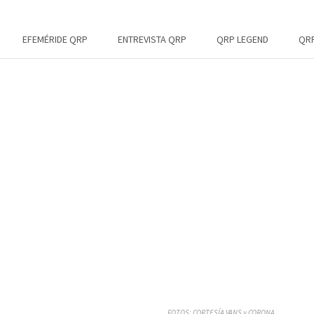
EFEMÉRIDE QRP
ENTREVISTA QRP
QRP LEGEND
QRP
FOTOS: CORTESÍA VANS y CORONA