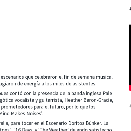
tro escenarios que celebraron el fin de semana musical
iaron de energía a los miles de asistentes.
ues contó con la presencia de la banda inglesa Pale
ótica vocalista y guitarrista, Heather Baron-Gracie,
 prometedores para el futuro, por lo que los
 Mind Makes Noises'.
ia, para tocar en el Escenario Doritos Búnker. La
tons' , '16 Days' y 'The Weather' dejando satisfecho