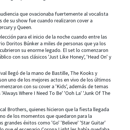
audiencia que ovacionaba fuertemente al vocalista
s de su show fue cuando realizaron cover a
ercury y Queen.
ección para el inicio de la noche cuando entre las
rio Doritos Búnker a miles de personas que ya los
cubrieron su enorme legado. El set lo comenzaron
lico con sus clásicos 'Just Like Honey', 'Head On' y
val llegó de la mano de Bastille, The Kooks y
son uno de los mejores actos en vivo de los últimos
comenzaron con su cover a 'Kids', además de temas
s 'Always Where I Need To Be' 'Ooh La' 'Junk Of The
l Brothers, quienes hicieron que la fiesta llegada
n uno de los momentos que quedaron para la
us grandes éxitos como 'Go' 'Believe' 'Star Guitar'
do que el escenario Corona Light les había quedaba