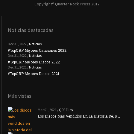
Copyright® Quarter Rock Press 2017
Noticias destacadas
Dec 31, 2022 /
Noticias
#TopQRP Mejores Canciones 2022
#To
Dec 31, 2022 /
Noticias
#TopQRP Mejores Discos 2022
Plac
Dec 31, 2021 /
Noticias
#TopQRP Mejores Discos 2021
Inte
Más vistas
Mar 01, 2021 /
QRP Files
Los Discos Más Vendidos En La Historia Del R …