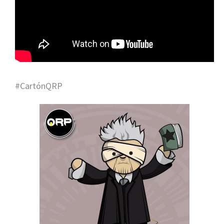
#CartónQRP