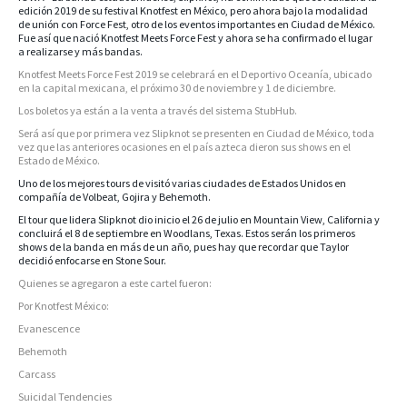
edición 2019 de su festival Knotfest en México, pero ahora bajo la modalidad
de unión con Force Fest, otro de los eventos importantes en Ciudad de México.
Fue así que nació Knotfest Meets Force Fest y ahora se ha confirmado el lugar
a realizarse y más bandas.
Knotfest Meets Force Fest 2019 se celebrará en el Deportivo Oceanía, ubicado
en la capital mexicana, el próximo 30 de noviembre y 1 de diciembre.
Los boletos ya están a la venta a través del sistema StubHub.
Será así que por primera vez Slipknot se presenten en Ciudad de México, toda
vez que las anteriores ocasiones en el país azteca dieron sus shows en el
Estado de México.
Uno de los mejores tours de visitó varias ciudades de Estados Unidos en
compañía de Volbeat, Gojira y Behemoth.
El tour que lidera Slipknot dio inicio el 26 de julio en Mountain View, California y
concluirá el 8 de septiembre en Woodlans, Texas. Estos serán los primeros
shows de la banda en más de un año, pues hay que recordar que Taylor
decidió enfocarse en Stone Sour.
Quienes se agregaron a este cartel fueron:
Por Knotfest México:
Evanescence
Behemoth
Carcass
Suicidal Tendencies