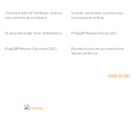
'The Dark Side Of The Moon', el disco
Scarlett Johansson, la actriz que
más vendido de la historia
incursionó en el Rock
33 años del single ‘One’ de Metallica
#TopQRP Mejores Discos 2021
#TopQRP Mejores Canciones 2021
Placebo anuncian su nuevo disco
'Never Let Me Go'
back to top