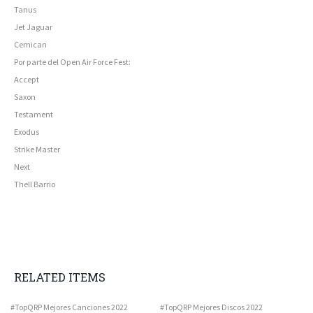
Tanus
Jet Jaguar
Cemican
Por parte del Open Air Force Fest:
Accept
Saxon
Testament
Exodus
Strike Master
Next
Thell Barrio
RELATED ITEMS
#TopQRP Mejores Canciones 2022
#TopQRP Mejores Discos 2022