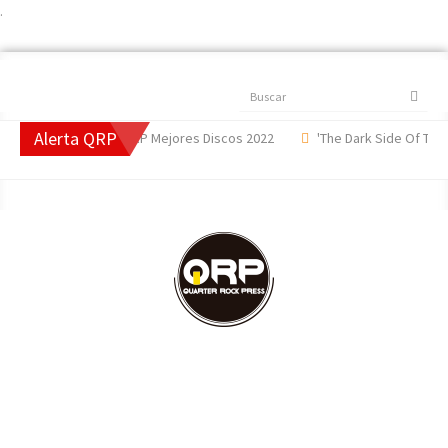
.
Buscar
Alerta QRP
 2022
#TopQRP Mejores Discos 2022
'The Dark Side Of The Mo