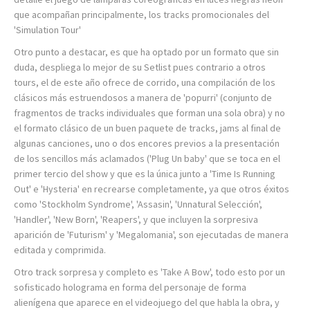
que acompañan principalmente, los tracks promocionales del
'Simulation Tour'
Otro punto a destacar, es que ha optado por un formato que sin
duda, despliega lo mejor de su Setlist pues contrario a otros
tours, el de este año ofrece de corrido, una compilación de los
clásicos más estruendosos a manera de 'popurri' (conjunto de
fragmentos de tracks individuales que forman una sola obra) y no
el formato clásico de un buen paquete de tracks, jams al final de
algunas canciones, uno o dos encores previos a la presentación
de los sencillos más aclamados ('Plug Un baby' que se toca en el
primer tercio del show y que es la única junto a 'Time Is Running
Out' e 'Hysteria' en recrearse completamente, ya que otros éxitos
como 'Stockholm Syndrome', 'Assasin', 'Unnatural Selección',
'Handler', 'New Born', 'Reapers', y que incluyen la sorpresiva
aparición de 'Futurism' y 'Megalomania', son ejecutadas de manera
editada y comprimida.
Otro track sorpresa y completo es 'Take A Bow', todo esto por un
sofisticado holograma en forma del personaje de forma
alienígena que aparece en el videojuego del que habla la obra, y