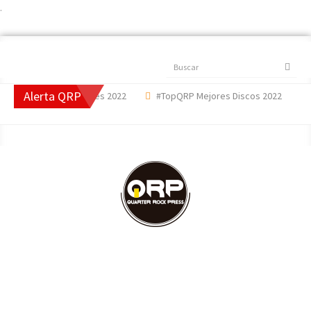
.
Buscar
Alerta QRP
P Mejores Canciones 2022
#TopQRP Mejores Discos 2022
'Th