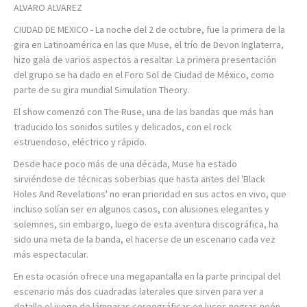
ALVARO ALVAREZ
CIUDAD DE MEXICO - La noche del 2 de octubre, fue la primera de la
gira en Latinoamérica en las que Muse, el trío de Devon Inglaterra,
hizo gala de varios aspectos a resaltar. La primera presentación
del grupo se ha dado en el Foro Sol de Ciudad de México, como
parte de su gira mundial Simulation Theory.
El show comenzó con The Ruse, una de las bandas que más han
traducido los sonidos sutiles y delicados, con el rock
estruendoso, eléctrico y rápido.
Desde hace poco más de una década, Muse ha estado
sirviéndose de técnicas soberbias que hasta antes del 'Black
Holes And Revelations' no eran prioridad en sus actos en vivo, que
incluso solían ser en algunos casos, con alusiones elegantes y
solemnes, sin embargo, luego de esta aventura discográfica, ha
sido una meta de la banda, el hacerse de un escenario cada vez
más espectacular.
En esta ocasión ofrece una megapantalla en la parte principal del
escenario más dos cuadradas laterales que sirven para ver a
detalle el juego de lámparas coreográficas en luces negras neón