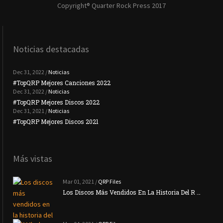
Copyright® Quarter Rock Press 2017
Noticias destacadas
Dec 31, 2022 /
Noticias
#TopQRP Mejores Canciones 2022
#To
Dec 31, 2022 /
Noticias
#TopQRP Mejores Discos 2022
Plac
Dec 31, 2021 /
Noticias
#TopQRP Mejores Discos 2021
Inte
Más vistas
Mar 01, 2021 /
QRP Files
Los Discos Más Vendidos En La Historia Del R …