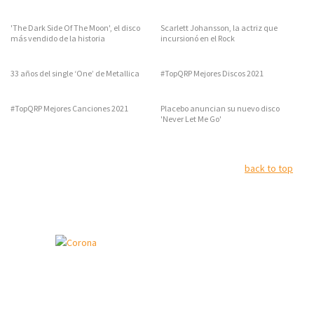
'The Dark Side Of The Moon', el disco
Scarlett Johansson, la actriz que
más vendido de la historia
incursionó en el Rock
33 años del single ‘One’ de Metallica
#TopQRP Mejores Discos 2021
#TopQRP Mejores Canciones 2021
Placebo anuncian su nuevo disco
'Never Let Me Go'
back to top