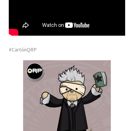
#CartónQRP