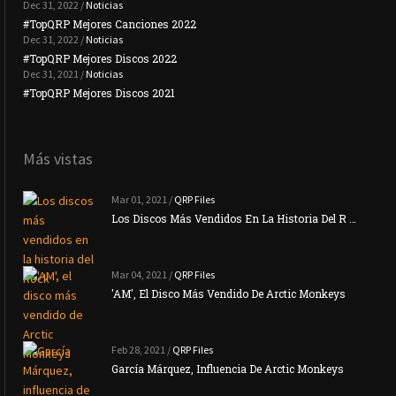
Dec 31, 2022 /
Noticias
#TopQRP Mejores Canciones 2022
#To
Dec 31, 2022 /
Noticias
#TopQRP Mejores Discos 2022
Plac
Dec 31, 2021 /
Noticias
#TopQRP Mejores Discos 2021
Inte
Más vistas
Mar 01, 2021 /
QRP Files
Los Discos Más Vendidos En La Historia Del R …
Mar 04, 2021 /
QRP Files
'AM', El Disco Más Vendido De Arctic Monkeys
Feb 28, 2021 /
QRP Files
García Márquez, Influencia De Arctic Monkeys
La N