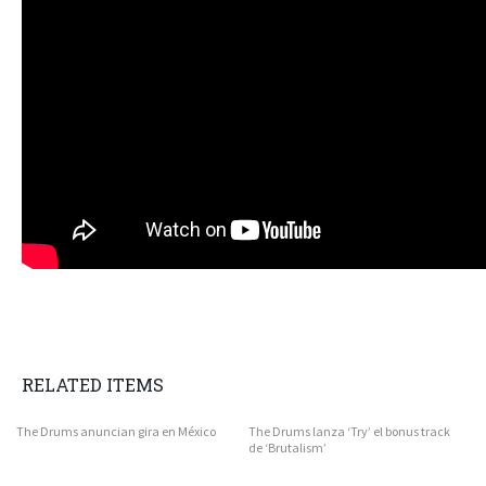
RELATED ITEMS
The Drums anuncian gira en México
The Drums lanza ‘Try’ el bonus track
de ‘Brutalism’