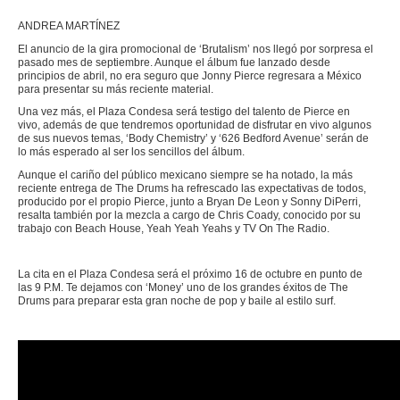
ANDREA MARTÍNEZ
El anuncio de la gira promocional de ‘Brutalism’ nos llegó por sorpresa el
pasado mes de septiembre. Aunque el álbum fue lanzado desde
principios de abril, no era seguro que Jonny Pierce regresara a México
para presentar su más reciente material.
Una vez más, el Plaza Condesa será testigo del talento de Pierce en
vivo, además de que tendremos oportunidad de disfrutar en vivo algunos
de sus nuevos temas, ‘Body Chemistry’ y ‘626 Bedford Avenue’ serán de
lo más esperado al ser los sencillos del álbum.
Aunque el cariño del público mexicano siempre se ha notado, la más
reciente entrega de The Drums ha refrescado las expectativas de todos,
producido por el propio Pierce, junto a Bryan De Leon y Sonny DiPerri,
resalta también por la mezcla a cargo de Chris Coady, conocido por su
trabajo con Beach House, Yeah Yeah Yeahs y TV On The Radio.
La cita en el Plaza Condesa será el próximo 16 de octubre en punto de
las 9 P.M. Te dejamos con ‘Money’ uno de los grandes éxitos de The
Drums para preparar esta gran noche de pop y baile al estilo surf.