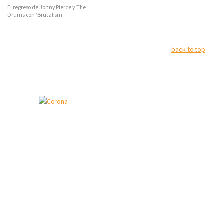
El regreso de Jonny Pierce y The
Drums con ‘Brutalism’
back to top