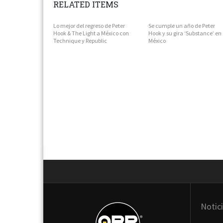
RELATED ITEMS
Lo mejor del regreso de Peter
Se cumple un año de Peter
Hook & The Light a México con
Hook y su gira ‘Substance’ en
Technique y Republic
México
Next
Notic