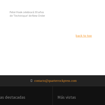
Peter Hook celebrará 30 años
de 'Techinique' de New Order
back to top
contacto@quarterrockpress.com
ias destacadas
Más vistas