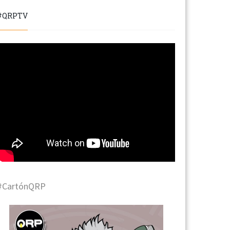
#QRPTV
#CartónQRP