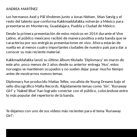
ANDREA MARTÍNEZ
Los hermanos Axel y Pål Vindenes junto a Jonas Nielsen, Stian Sævig y el
resto del talento que conforma Kakkmaddafakka volverán a México para
presentarse en Monterrey, Guadalajara, Puebla y Ciudad de México.
Desde la primera presentación de estos músicos en 2014 durante el Vive
Latino, el público mexicano recibió de manera positiva a esta banda que se
caracteriza por sus enérgicas presentaciones en vivo. Ahora estarán de
vuelta en al menos cuatro importantes ciudades de nuestro país para dar a
conocer su más reciente material.
Kakkmaddafakka lanzó su último álbum titulado ‘Diplomacy’ en marzo de
este año, poco menos de 2 años desde su anterior entrega ‘Hus’, estos
noruegos se mantienen ocupados y no suelen dejar pasar mucho tiempo
antes de mostrarnos nuevos temas.
Diplomacy fue producido Matias Tellez, vocalista de Young Dreams bajo el
sello discográfico Mafia Records. Rápidamente temas como ‘Sin’, ‘Runaway
Girl’ y ‘Naked Blue’ han logrado conectar con el público, colocándose entre
lo más popular del repertorio de la banda.
Te dejamos con uno de sus vídeos más recientes para el tema ‘Runaway
Girl’: