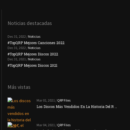
Noticias destacadas
Dec 31, 2022 /
Noticias
#TopQRP Mejores Canciones 2022
#To
Dec 31, 2022 /
Noticias
#TopQRP Mejores Discos 2022
Plac
Dec 31, 2021 /
Noticias
#TopQRP Mejores Discos 2021
Inte
Más vistas
Mar 01, 2021 /
QRP Files
Los Discos Más Vendidos En La Historia Del R …
Mar 04, 2021 /
QRP Files