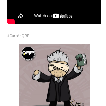
#CartónQRP