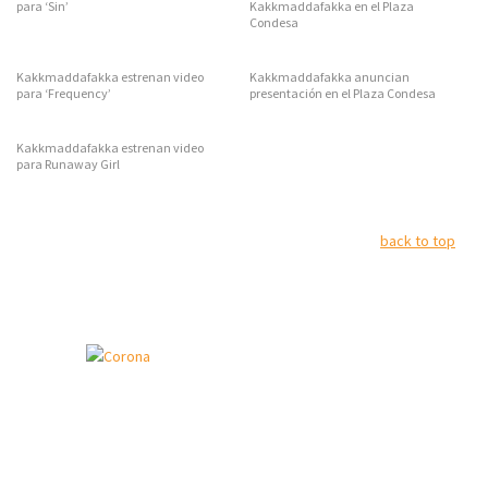
para ‘Sin’
Kakkmaddafakka en el Plaza
Condesa
Kakkmaddafakka estrenan video
Kakkmaddafakka anuncian
para ‘Frequency’
presentación en el Plaza Condesa
Kakkmaddafakka estrenan video
para Runaway Girl
back to top