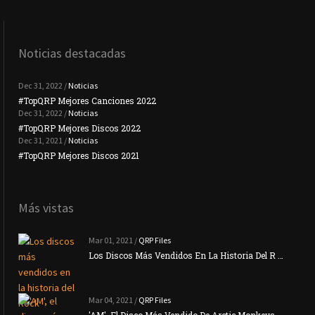
Noticias destacadas
Dec 31, 2022 /
Noticias
#TopQRP Mejores Canciones 2022
#To
Dec 31, 2022 /
Noticias
#TopQRP Mejores Discos 2022
Plac
Dec 31, 2021 /
Noticias
#TopQRP Mejores Discos 2021
Inte
Más vistas
Mar 01, 2021 /
QRP Files
Los Discos Más Vendidos En La Historia Del R …
Mar 04, 2021 /
QRP Files
'AM', El Disco Más Vendido De Arctic Monkeys