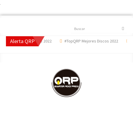
.
Buscar
Alerta QRP
Mejores Canciones 2022
#TopQRP Mejores Discos 2022
'The 