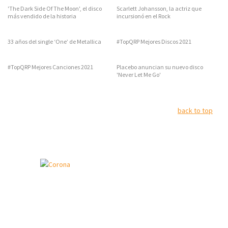
'The Dark Side Of The Moon', el disco
Scarlett Johansson, la actriz que
más vendido de la historia
incursionó en el Rock
33 años del single ‘One’ de Metallica
#TopQRP Mejores Discos 2021
#TopQRP Mejores Canciones 2021
Placebo anuncian su nuevo disco
'Never Let Me Go'
back to top