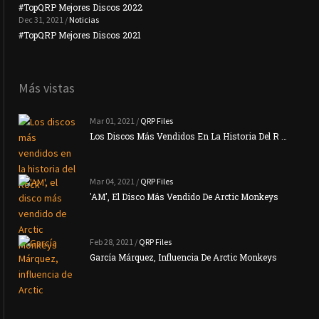
#TopQRP Mejores Discos 2022
Plac
Dec 31, 2021 /
Noticias
#TopQRP Mejores Discos 2021
Inte
Más vistas
Mar 01, 2021 /
QRP Files
Los Discos Más Vendidos En La Historia Del R …
Mar 04, 2021 /
QRP Files
'AM', El Disco Más Vendido De Arctic Monkeys
Feb 28, 2021 /
QRP Files
García Márquez, Influencia De Arctic Monkeys
La N