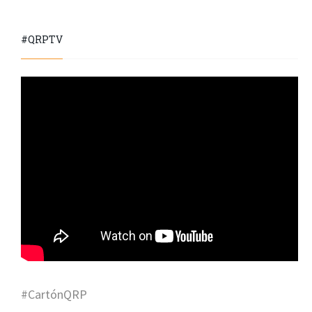
#QRPTV
#CartónQRP