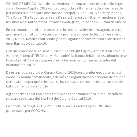
CIUDAD DE MEXICO - Uno de los eventos más importantes de este año llegó a
su fin. Corona Capital 2019 vivió su segunda y última jornada ante miles de
personas reunidas para disfrutar de Interpol, Billie Eilish, Bloc Party, Keane,
The Voidz, The Raconteurs, Years & Years, Sharon Van Etten y muchos más en
la Curva 4 del Autódromo Hermanos Rodríguez, ubicado en Ciudad de México.
En esta oportunidad, Interpol fueron los responsables de protagonizar esta
gran jornada. Tal como ocurrió en la primera edición del festival, en el año
2010, Daniel Kessler, Paul Banks y Sam Fogarino se presentaron ante sus fans
en el llamado Capítulo 10.
Con un repaso de sus discos 'Turn On The Bright Lights', 'Antics', 'Our Love To
Admire', 'Interpol', 'El Pintor' y 'Marauder', la banda británico-estadounidense
hizo vibrar el Corona Stage en uno de los momentos más esperados del
#CoronaCapital19.
De este modo, se vivió el Corona Capital 2019 con grandes ejecuciones, así
como un sonido convincente, además de organización y servicios de calidad,
demostrando por qué el festival se ha colocado como uno de los mejores de
Latinoamérica y el mundo.
Agradecemos a OCESA por las facilidades brindadas para la realización de
nuestra cobertura del Día 1 y 2 del Corona Capital 2019.
La cobertura de QUARTER ROCK PRESS en el Corona Capital 2019 fue
presentada por CORONA.