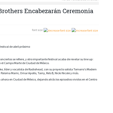
Brothers Encabezarán Ceremonia
font size
estival de abril próximo
iertos se refiere, y otro importante festival acaba de revelar su line up:
en el Campo Marte de Ciudad de México.
e, líder y vocalista de Radiohead, con su proyecto solista Tomorro's Modern
 Paloma Mami, Omar Apollo, Tainy, Rels B, Nicki Nicole y más.
n ahora en Ciudad de México, dejando atrás los episodios vividos en el Centro