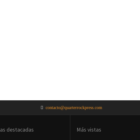
contacto@quarterrockpress.com
ias destacadas
Más vistas