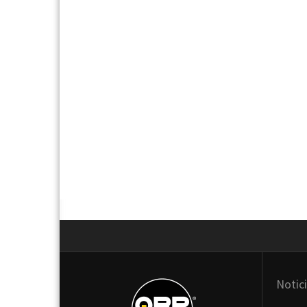
Next
Notic