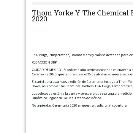
Thom Yorke Y The Chemical 
2020
FKA Twigs, L'imperatrice, Paloma Mami y más se destacan para el f
REDACCION QRP
CIUDAD DE MEXICO - El próximo año se viene con todo en cuanto a conc
Ceremonia 2020, que tendrá lugar el 25 de abril en su nueva sede 
El cartel para esta nueva edición de Ceremonia incluye a Thom York
Boxes, así como a The Chemical Brothers, FKA Twigs, L'Imperatrice,
Los boletos ya están a la venta y se espera que sea una gran edició
Dinámico Pegaso de Toluca, Estado de México.
No te pierdas Ceremonia 2020 en nuestra tradicional cobertura.