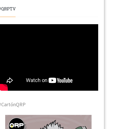
#QRPTV
#CartónQRP