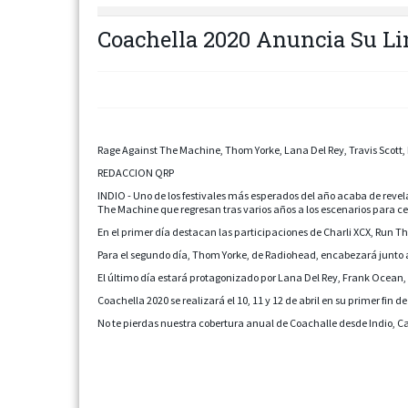
Coachella 2020 Anuncia Su Li
Rage Against The Machine, Thom Yorke, Lana Del Rey, Travis Scott
REDACCION QRP
INDIO - Uno de los festivales más esperados del año acaba de revel
The Machine que regresan tras varios años a los escenarios para cerra
En el primer día destacan las participaciones de Charli XCX, Run T
Para el segundo día, Thom Yorke, de Radiohead, encabezará junto 
El último día estará protagonizado por Lana Del Rey, Frank Ocean
Coachella 2020 se realizará el 10, 11 y 12 de abril en su primer fin 
No te pierdas nuestra cobertura anual de Coachalle desde Indio, Cal