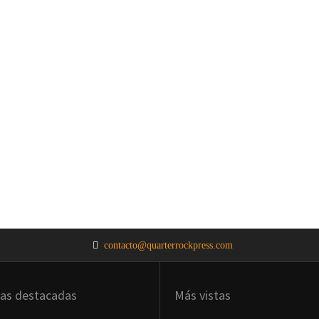
contacto@quarterrockpress.com
ias destacadas
Más vistas