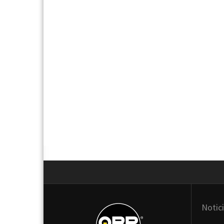
Next
Notic