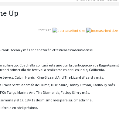
ne Up
font size
, Frank Ocean y más encabezarán el festival estadounidense
ar su line up. Coachella contará este año con la participación de Rage Against
r el primer día del festival a realizarse en abril en Indio, California.
he Jewels, Calvin Harris, King Gizzard And The Lizard Wizard y más.
a Travis Scott, además de Flume, Disclosure, Danny Elfman, Caribou y más.
, FKA Twigs, Marina And The Diamonds, Fatboy Slim y más.
de semana y el 17, 18 y 19 del mismo mes para su jornada final.
ifornia en abril próximo.