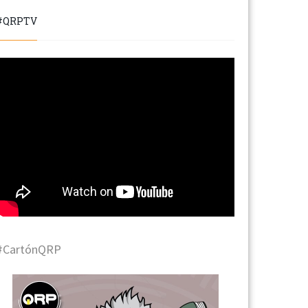
#QRPTV
#CartónQRP