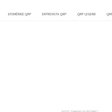
EFEMÉRIDE QRP
ENTREVISTA QRP
QRP LEGEND
QRP
FOTOS: TOMADAS DE INTERNET