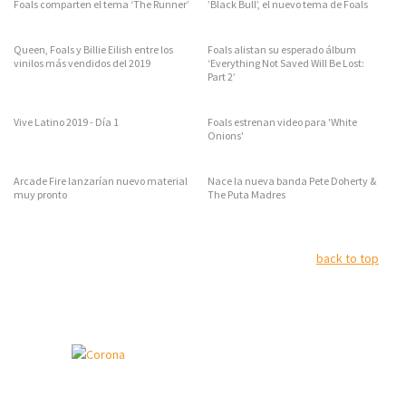
Foals comparten el tema ‘The Runner’
’Black Bull’, el nuevo tema de Foals
Queen, Foals y Billie Eilish entre los
Foals alistan su esperado álbum
vinilos más vendidos del 2019
‘Everything Not Saved Will Be Lost:
Part 2’
Vive Latino 2019 - Día 1
Foals estrenan video para 'White
Onions'
Arcade Fire lanzarían nuevo material
Nace la nueva banda Pete Doherty &
muy pronto
The Puta Madres
back to top