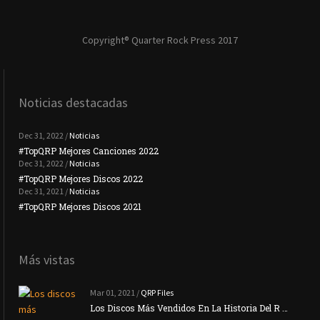
Copyright® Quarter Rock Press 2017
Noticias destacadas
Dec 31, 2022 /
Noticias
#TopQRP Mejores Canciones 2022
#To
Dec 31, 2022 /
Noticias
#TopQRP Mejores Discos 2022
Plac
Dec 31, 2021 /
Noticias
#TopQRP Mejores Discos 2021
Inte
Más vistas
Mar 01, 2021 /
QRP Files
Los Discos Más Vendidos En La Historia Del R …