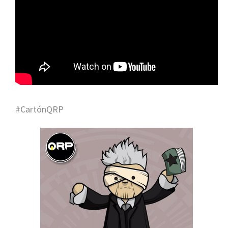
#CartónQRP