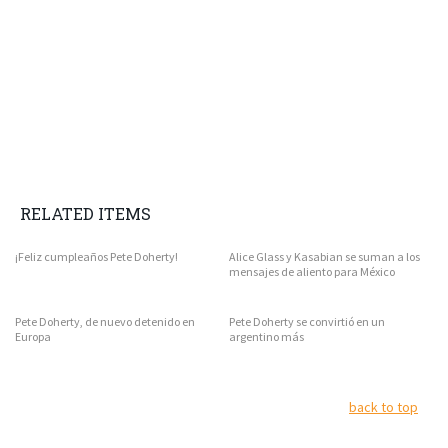
RELATED ITEMS
¡Feliz cumpleaños Pete Doherty!
Alice Glass y Kasabian se suman a los
mensajes de aliento para México
Pete Doherty, de nuevo detenido en
Pete Doherty se convirtió en un
Europa
argentino más
back to top