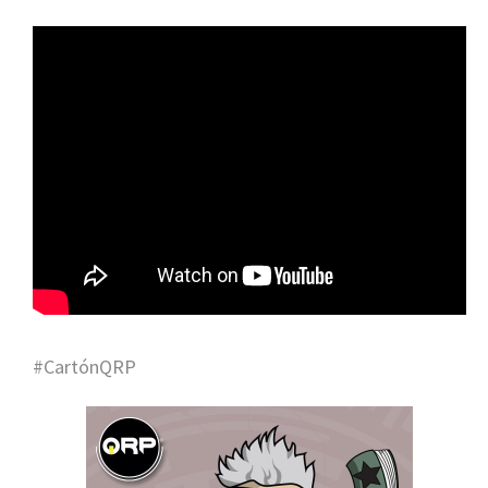
#CartónQRP