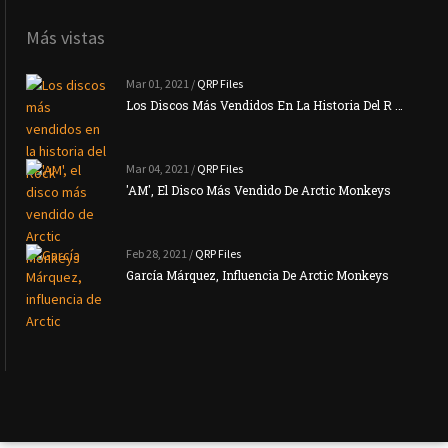
Más vistas
Mar 01, 2021 /
QRP Files
Los Discos Más Vendidos En La Historia Del R …
Mar 04, 2021 /
QRP Files
'AM', El Disco Más Vendido De Arctic Monkeys
Feb 28, 2021 /
QRP Files
García Márquez, Influencia De Arctic Monkeys
La N