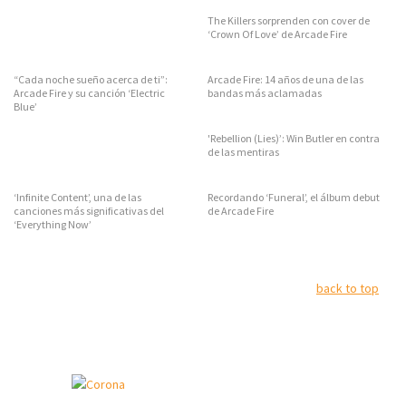
The Killers sorprenden con cover de
‘Crown Of Love’ de Arcade Fire
“Cada noche sueño acerca de ti”:
Arcade Fire: 14 años de una de las
Arcade Fire y su canción ‘Electric
bandas más aclamadas
Blue’
'Rebellion (Lies)’: Win Butler en contra
de las mentiras
‘Infinite Content’, una de las
Recordando ‘Funeral’, el álbum debut
canciones más significativas del
de Arcade Fire
‘Everything Now’
back to top