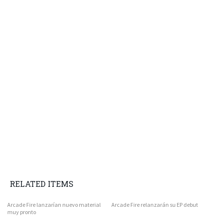
RELATED ITEMS
Arcade Fire lanzarían nuevo material
Arcade Fire relanzarán su EP debut
muy pronto