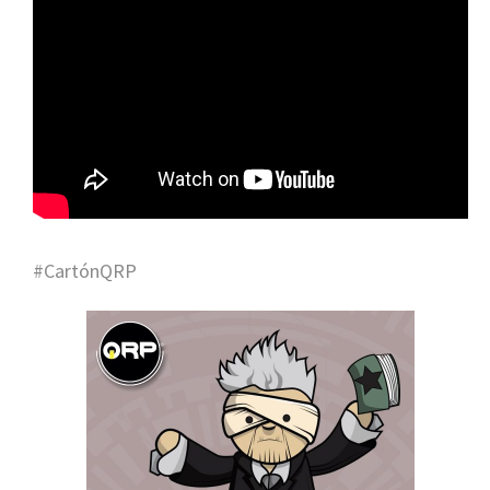
#CartónQRP