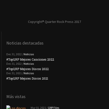
Copyright® Quarter Rock Press 2017
Noticias destacadas
Dec 31, 2022 /
Noticias
#TopQRP Mejores Canciones 2022
#To
Dec 31, 2022 /
Noticias
#TopQRP Mejores Discos 2022
Plac
Dec 31, 2021 /
Noticias
#TopQRP Mejores Discos 2021
Inte
Más vistas
Mar 01, 2021 /
QRP Files