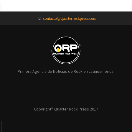
NOTICIAS
NOTICIAS
NOTICIAS
NOTICIAS
NOTICIAS
contacto@quarterrockpress.com
Primera Agencia de Noticias de Rock en Latinoamérica.
Copyright® Quarter Rock Press 2017