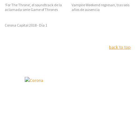
‘For The Throne’, el soundtrack de la
Vampire Weekend regresan, tras seis
aclamada serie Game of Thrones
años de ausencia
Corona Capital 2018 - Día 1
back to top