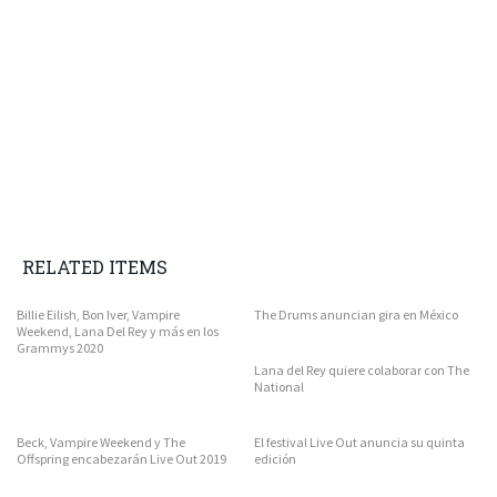
RELATED ITEMS
Billie Eilish, Bon Iver, Vampire
The Drums anuncian gira en México
Weekend, Lana Del Rey y más en los
Grammys 2020
Lana del Rey quiere colaborar con The
National
Beck, Vampire Weekend y The
El festival Live Out anuncia su quinta
Offspring encabezarán Live Out 2019
edición