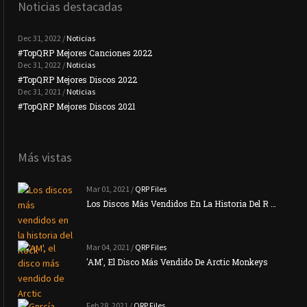
Noticias destacadas
Dec 31, 2022 /
Noticias
#TopQRP Mejores Canciones 2022
#To
Dec 31, 2022 /
Noticias
#TopQRP Mejores Discos 2022
Plac
Dec 31, 2021 /
Noticias
#TopQRP Mejores Discos 2021
Inte
Más vistas
Mar 01, 2021 /
QRP Files
Los Discos Más Vendidos En La Historia Del R …
Mar 04, 2021 /
QRP Files
'AM', El Disco Más Vendido De Arctic Monkeys
Feb 28, 2021 /
QRP Files