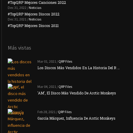
#TopQRP Mejores Canciones 2022
#To
Dec 31, 2022 /
Noticias
#TopQRP Mejores Discos 2022
Plac
Dec 31, 2021 /
Noticias
#TopQRP Mejores Discos 2021
Inte
Más vistas
Mar 01, 2021 /
QRP Files
Los Discos Más Vendidos En La Historia Del R …
Mar 04, 2021 /
QRP Files
'AM', El Disco Más Vendido De Arctic Monkeys
Feb 28, 2021 /
QRP Files
García Márquez, Influencia De Arctic Monkeys
La N