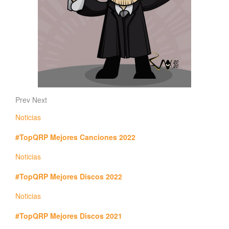
Prev
Next
Noticias
#TopQRP Mejores Canciones 2022
Noticias
#TopQRP Mejores Discos 2022
Noticias
#TopQRP Mejores Discos 2021