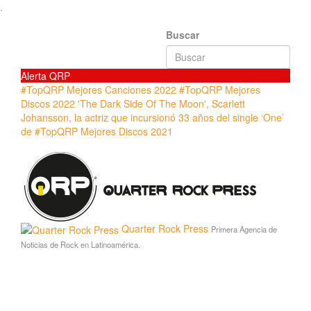
.
Buscar
Alerta QRP
#TopQRP Mejores Canciones 2022
#TopQRP Mejores
Discos 2022
'The Dark Side Of The Moon',
Scarlett
Johansson, la actriz que incursionó
33 años del single ‘One’
de
#TopQRP Mejores Discos 2021
Quarter Rock Press
Primera Agencia de
Noticias de Rock en Latinoamérica.