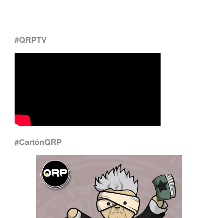
#QRPTV
#CartónQRP