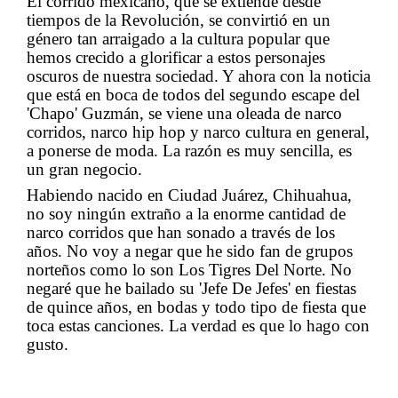
El corrido mexicano, que se extiende desde
tiempos de la R
evolución, se convirtió en un
género
tan arraigado a la cultura popular que
hemos crecido a glorificar a estos personajes
oscuros de
nuestra sociedad.
Y ahora con la noticia
que está en boca de todos del segundo escape del
'
Chapo' Guzmán, se viene una oleada de narco
corridos, narco hip hop y narco cultura en
general,
a ponerse de moda.
La razón es muy sencilla, es
un gran negocio.
Habiendo nacido en Ciudad
Juárez, Chihuahua,
no soy ningún extraño a la enorme cantidad de
narco corridos que han sonado a través de los
años.
No voy a negar que he sido fan de grupos
norteños como lo son L
os T
igres D
el N
orte.
No
negaré
que he bailado su 'J
efe D
e J
efes' en fiestas
de
quince
años, en bodas y todo tipo de fiesta que
toca estas canciones.
La verdad es que lo hago con
gusto.