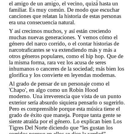
el amigo de un amigo, el vecino, quizá hasta un
familiar.
Es muy común.
De modo que escuchar
canciones que relatan la historia de estas personas
era una consecuencia natural.
Y así crecimos muchos, y así están creciendo
muchas nuevas generaciones.
Y vemos có
mo el
género del narco corrido, o el contar historias de
narcotraficantes se va extendiendo más y más
a
otros géneros populares, como el hip hop.
Que de
la misma forma, rara vez los acusa de
seres
inhumanos o canceres de la sociedad; más bien los
glorifica y los convierte en leyendas
modernas.
Al grado de pensar de un personaje como el
'Chapo', en algo como un
Robin
Hood
moderno.
Una irreverencia que vista de un punto
exterior sería absurdo siquiera pensarlo o
sugerirlo.
Pero es comprensible porque esta música tiene el
grado de éxito que maneja.
Porque tanta
gente se
siente atraída por el género.
Lo explican bien L
os
T
igres D
el N
orte diciendo que “les
gustan los
corridos porque en ellos se dice la verdad”.