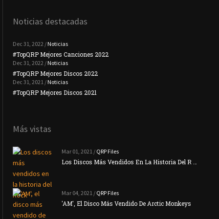
Noticias destacadas
Dec 31, 2022 /
Noticias
#TopQRP Mejores Canciones 2022
#To
Dec 31, 2022 /
Noticias
#TopQRP Mejores Discos 2022
Plac
Dec 31, 2021 /
Noticias
#TopQRP Mejores Discos 2021
Inte
Más vistas
Mar 01, 2021 /
QRP Files
Los Discos Más Vendidos En La Historia Del R …
Mar 04, 2021 /
QRP Files
'AM', El Disco Más Vendido De Arctic Monkeys