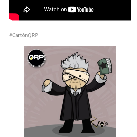
#CartónQRP
Placebo Anuncian Su Nuevo Disco