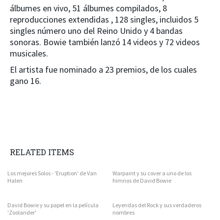
álbumes en vivo, 51 álbumes compilados, 8
reproducciones extendidas , 128 singles, incluidos 5
singles número uno del Reino Unido y 4 bandas
sonoras. Bowie también lanzó 14 videos y 72 videos
musicales.
El artista fue nominado a 23 premios, de los cuales
gano 16.
RELATED ITEMS
Los mejores Solos - 'Eruption' de Van
Warpaint y su cover a uno de los
Halen
himnos de David Bowie
David Bowie y su papel en la película
Leyendas del Rock y sus verdaderos
'Zoolander'
nombres