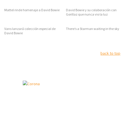
Mattel rinde homenaje a David Bowie
David Bowie y su colaboración con
Gorillaz que nunca vio la luz
Vans lanzará colección especial de
There’s a Starman waiting in the sky
David Bowie
back to top